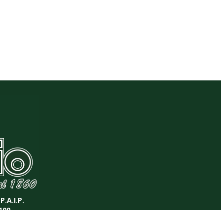
P.A.I.P.
100