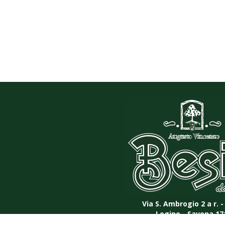
Via S. Ambrogio 2 a r. - 
Legino - Savona 17