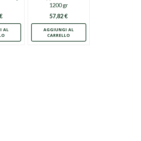
1200 gr
 €
57,82 €
I AL
AGGIUNGI AL
LO
CARRELLO