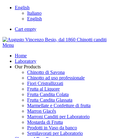
English
Italiano
English
Cart empty
Menu
Home
Laboratory
Our Products
Chinotto di Savona
Chinotto ad uso professionale
Fiori Cristrallizzati
Frutta al Liquore
Frutta Candita Colata
Frutta Candita Glassata
Marmellate e Confetture di frutta
Marron Glacés
Marroni Canditi per Laboratorio
Mostarda di Frutta
Prodotti in Vaso da banco
Semilavorati per Laboratorio