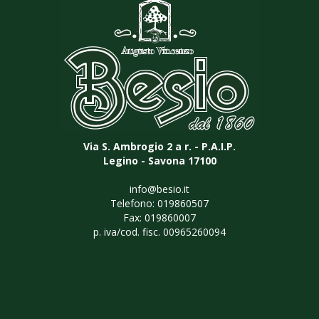
Via S. Ambrogio 2 a r. - P.A.I.P.
Legino - Savona 17100
info@besio.it
Telefono: 019860507
Fax: 019860007
p. iva/cod. fisc. 00965260094