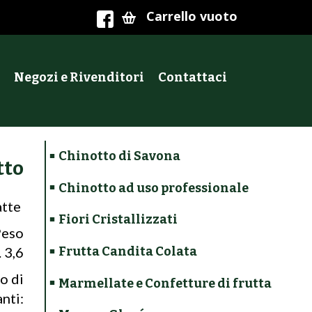
Carrello vuoto
Negozi e Rivenditori
Contattaci
Chinotto di Savona
tto
Chinotto ad uso professionale
atte
Fiori Cristallizzati
Peso
 3,6
Frutta Candita Colata
o di
Marmellate e Confetture di frutta
nti: