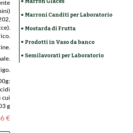
Marron Glacés
ente
ini)
Marroni Canditi per Laboratorio
202,
ce).
Mostarda di Frutta
ico.
Prodotti in Vaso da banco
ine.
Semilavorati per Laboratorio
ale.
igo.
00g:
cidi
i cui
03 g
6 €